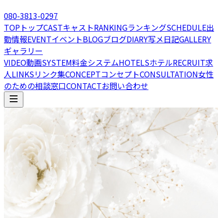
080-3813-0297
TOP
トップ
CAST
キャスト
RANKING
ランキング
SCHEDULE
出
勤情報
EVENT
イベント
BLOG
ブログ
DIARY
写メ日記
GALLERY
ギャラリー
VIDEO
動画
SYSTEM
料金システム
HOTELS
ホテル
RECRUIT
求
人
LINKS
リンク集
CONCEPT
コンセプト
CONSULTATION
女性
のための相談窓口
CONTACT
お問い合わせ